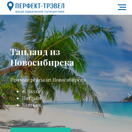
Таиланд из
Новосибирска
Прямые рейсы из Новосибирска
о. Пхукет
Паттайя
Бангкок